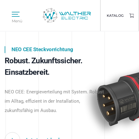
KATALOG
Menü
NEO CEE Steckvorrichtung
NEO ISY System
Robust. Zukunftssicher.
Intelligenz trifft Energie.
WALTHER ELECTRIC
Einsatzbereit.
Intelligente Stromverteilung
Das innovative Stecksystem für industrielle
beginnt hier.
NEO CEE: Energieverteilung mit System. Robust
Anwendungen – robust, IP-geschützt und
im Alltag, effizient in der Installation,
zukunftsfähig.
zukunftsfähig im Ausbau.
Jetzt entdecken
Jetzt entdecken