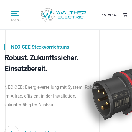
KATALOG
Menü
NEO CEE Steckvorrichtung
NEO ISY System
Robust. Zukunftssicher.
Intelligenz trifft Energie.
WALTHER ELECTRIC
Einsatzbereit.
Intelligente Stromverteilung
Das innovative Stecksystem für industrielle
beginnt hier.
NEO CEE: Energieverteilung mit System. Robust
Anwendungen – robust, IP-geschützt und
im Alltag, effizient in der Installation,
zukunftsfähig.
zukunftsfähig im Ausbau.
Jetzt entdecken
Jetzt entdecken