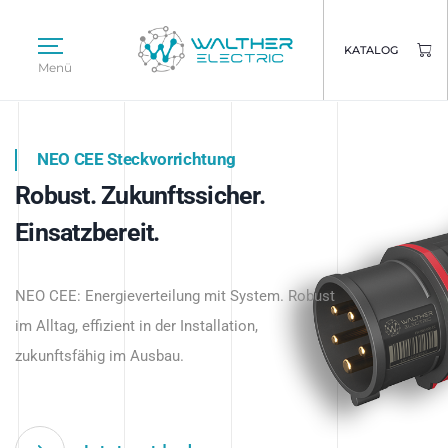
KATALOG
Menü
NEO CEE Steckvorrichtung
NEO ISY System
Robust. Zukunftssicher.
Intelligenz trifft Energie.
WALTHER ELECTRIC
Einsatzbereit.
Intelligente Stromverteilung
Das innovative Stecksystem für industrielle
beginnt hier.
NEO CEE: Energieverteilung mit System. Robust
Anwendungen – robust, IP-geschützt und
im Alltag, effizient in der Installation,
zukunftsfähig.
zukunftsfähig im Ausbau.
Jetzt entdecken
Jetzt entdecken