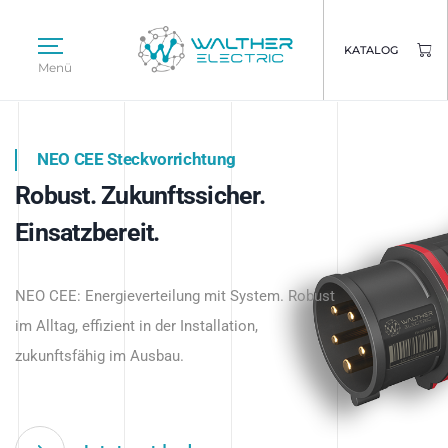
KATALOG
Menü
NEO CEE Steckvorrichtung
NEO ISY System
Robust. Zukunftssicher.
Intelligenz trifft Energie.
WALTHER ELECTRIC
Einsatzbereit.
Intelligente Stromverteilung
Das innovative Stecksystem für industrielle
beginnt hier.
NEO CEE: Energieverteilung mit System. Robust
Anwendungen – robust, IP-geschützt und
im Alltag, effizient in der Installation,
zukunftsfähig.
zukunftsfähig im Ausbau.
Jetzt entdecken
Jetzt entdecken