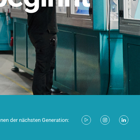
stem für industrielle Anwendungen –
d zukunftsfähig.
ecken
onen der nächsten Generation: