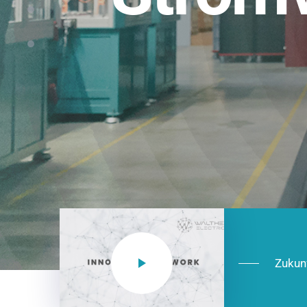
Einsatzberei
NEO CEE: Energieverteilung mit System.
effizient in der Installation, zukunftsfäh
Jetzt entdecken
Zukun