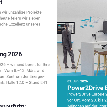
t
wir unzählige Projekte
heute feiern wir sieben
sche Exzellenz unseres
ing 2026
26 – wir sind bereit für Ihre
n. Vom 8.–13. März wird
zum Zentrum der Energie-
01. Juni 2026
k. Halle 12.0 – Stand E41
Power2Drive 
Power2Drive Europe 2
vor Ort. Vom 23. bis 2
nauftritt:
München auf der inte