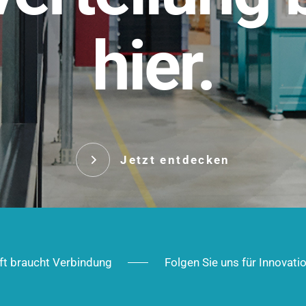
t.
hier.
Das innovative Stecksy
robust, IP-geschützt un
 Robust im Alltag,
ig im Ausbau.
Jetzt entd
Jetzt entdecken
ft braucht Verbindung
Folgen Sie uns für Innovati