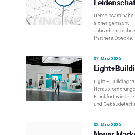
Leidenschaf
Gemeinsam haben 
sicher gemacht – 
Jahrzehnte techni
Partners Doepke.
07. März 2026
Light+Build
Light + Building 20
Herausforderunge
Frankfurt wieder 
und Gebäudetechni
02. März 2026
Neuer Marke