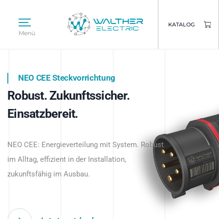
KATALOG
Menü
NEO CEE Steckvorrichtung
NEO ISY System
Robust. Zukunftssicher.
Intelligenz trifft Energie.
WALTHER ELECTRIC
Einsatzbereit.
Intelligente Stromverteilung
Das innovative Stecksystem für industrielle
beginnt hier.
NEO CEE: Energieverteilung mit System. Robust
Anwendungen – robust, IP-geschützt und
im Alltag, effizient in der Installation,
zukunftsfähig.
zukunftsfähig im Ausbau.
Jetzt entdecken
Jetzt entdecken