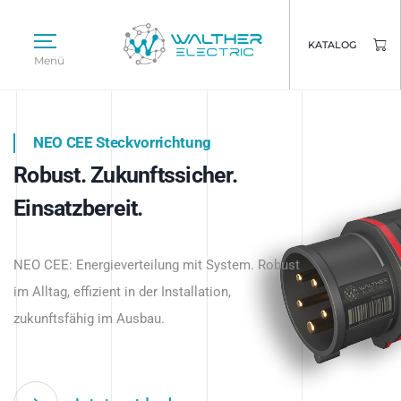
KATALOG
Menü
NEO CEE Steckvorrichtung
NEO ISY System
Robust. Zukunftssicher.
Intelligenz trifft Energie.
WALTHER ELECTRIC
Einsatzbereit.
Intelligente Stromverteilung
Das innovative Stecksystem für industrielle
beginnt hier.
NEO CEE: Energieverteilung mit System. Robust
Anwendungen – robust, IP-geschützt und
im Alltag, effizient in der Installation,
zukunftsfähig.
zukunftsfähig im Ausbau.
Jetzt entdecken
Jetzt entdecken