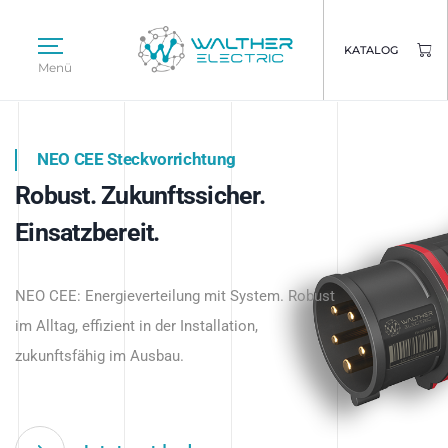
KATALOG
Menü
NEO CEE Steckvorrichtung
NEO ISY System
Robust. Zukunftssicher.
Intelligenz trifft Energie.
WALTHER ELECTRIC
Einsatzbereit.
Intelligente Stromverteilung
Das innovative Stecksystem für industrielle
beginnt hier.
NEO CEE: Energieverteilung mit System. Robust
Anwendungen – robust, IP-geschützt und
im Alltag, effizient in der Installation,
zukunftsfähig.
zukunftsfähig im Ausbau.
Jetzt entdecken
Jetzt entdecken