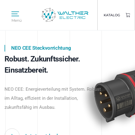
KATALOG
Menü
NEO CEE Steckvorrichtung
NEO ISY System
Robust. Zukunftssicher.
Intelligenz trifft Energie.
WALTHER ELECTRIC
Einsatzbereit.
Intelligente Stromverteilung
Das innovative Stecksystem für industrielle
beginnt hier.
NEO CEE: Energieverteilung mit System. Robust
Anwendungen – robust, IP-geschützt und
im Alltag, effizient in der Installation,
zukunftsfähig.
zukunftsfähig im Ausbau.
Jetzt entdecken
Jetzt entdecken