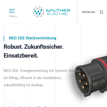
KATALOG
Menü
NEO CEE Steckvorrichtung
NEO ISY System
Robust. Zukunftssicher.
Intelligenz trifft Energie.
WALTHER ELECTRIC
Einsatzbereit.
Intelligente Stromverteilung
Das innovative Stecksystem für industrielle
beginnt hier.
NEO CEE: Energieverteilung mit System. Robust
Anwendungen – robust, IP-geschützt und
im Alltag, effizient in der Installation,
zukunftsfähig.
zukunftsfähig im Ausbau.
Jetzt entdecken
Jetzt entdecken