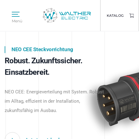
KATALOG
Menü
NEO CEE Steckvorrichtung
NEO ISY System
Robust. Zukunftssicher.
Intelligenz trifft Energie.
WALTHER ELECTRIC
Einsatzbereit.
Intelligente Stromverteilung
Das innovative Stecksystem für industrielle
beginnt hier.
NEO CEE: Energieverteilung mit System. Robust
Anwendungen – robust, IP-geschützt und
im Alltag, effizient in der Installation,
zukunftsfähig.
zukunftsfähig im Ausbau.
Jetzt entdecken
Jetzt entdecken