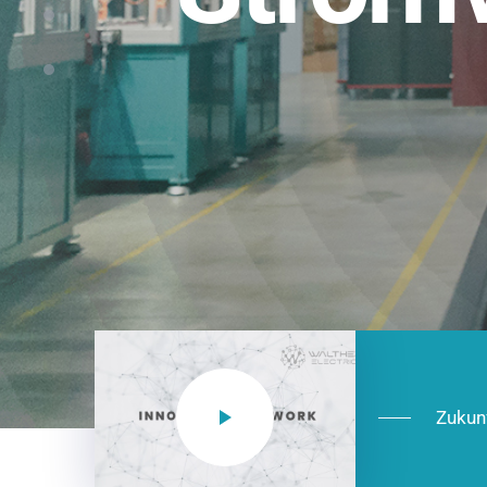
Einsatzberei
NEO CEE: Energieverteilung mit System.
effizient in der Installation, zukunftsfäh
Jetzt entdecken
Zukun