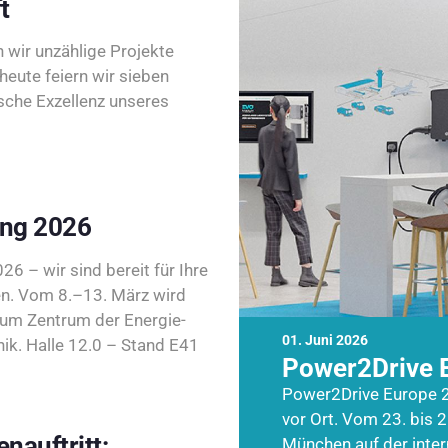
t
wir unzählige Projekte
heute feiern wir sieben
sche Exzellenz unseres
ing 2026
26 – wir sind bereit für Ihre
n. Vom 8.–13. März wird
zum Zentrum der Energie-
01. Juni 2026
k. Halle 12.0 – Stand E41
Power2Drive 
Power2Drive Europe 2
vor Ort. Vom 23. bis 2
nauftritt:
München auf der inte