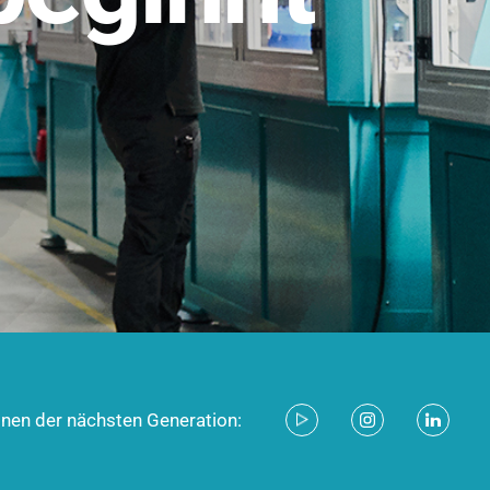
stem für industrielle Anwendungen –
d zukunftsfähig.
ecken
onen der nächsten Generation: