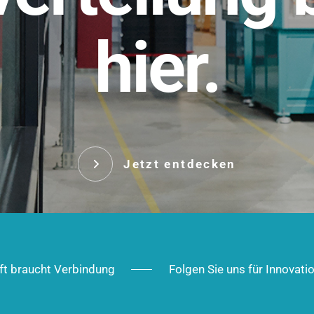
t.
hier.
Das innovative Stecksy
robust, IP-geschützt un
 Robust im Alltag,
ig im Ausbau.
Jetzt entd
Jetzt entdecken
ft braucht Verbindung
Folgen Sie uns für Innovati