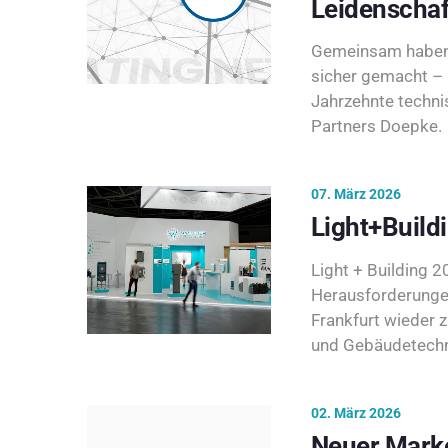
Leidenschaf
Gemeinsam haben 
sicher gemacht – 
Jahrzehnte techni
Partners Doepke.
07. März 2026
Light+Build
Light + Building 20
Herausforderunge
Frankfurt wieder 
und Gebäudetechni
02. März 2026
Neuer Marke