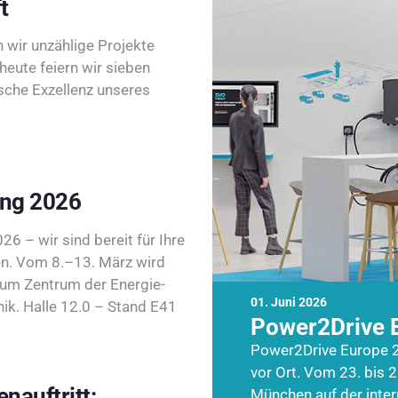
t
wir unzählige Projekte
heute feiern wir sieben
sche Exzellenz unseres
ing 2026
26 – wir sind bereit für Ihre
n. Vom 8.–13. März wird
zum Zentrum der Energie-
01. Juni 2026
k. Halle 12.0 – Stand E41
Power2Drive 
Power2Drive Europe 2
vor Ort. Vom 23. bis 2
nauftritt:
München auf der inte