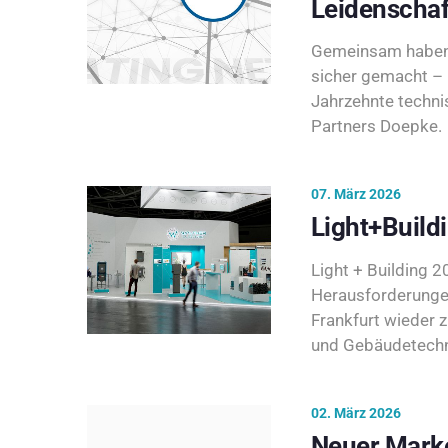
Leidenschaf
Gemeinsam haben 
sicher gemacht – 
Jahrzehnte techni
Partners Doepke.
07. März 2026
Light+Build
Light + Building 20
Herausforderunge
Frankfurt wieder 
und Gebäudetechni
02. März 2026
Neuer Marke