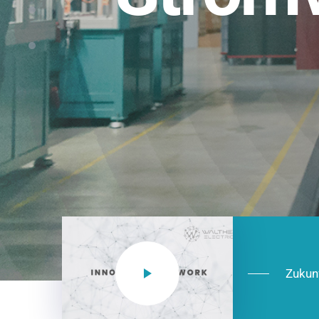
Einsatzberei
NEO CEE: Energieverteilung mit System.
effizient in der Installation, zukunftsfäh
Jetzt entdecken
Zukun