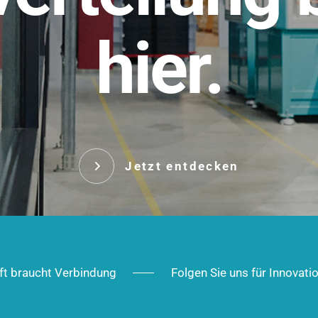
t.
hier.
Das innovative Stecksy
robust, IP-geschützt un
 Robust im Alltag,
ig im Ausbau.
Jetzt entd
Jetzt entdecken
ft braucht Verbindung
Folgen Sie uns für Innovati