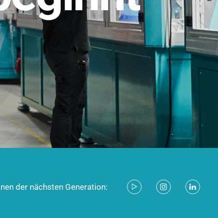
stem für industrielle Anwendungen –
d zukunftsfähig.
ecken
onen der nächsten Generation: