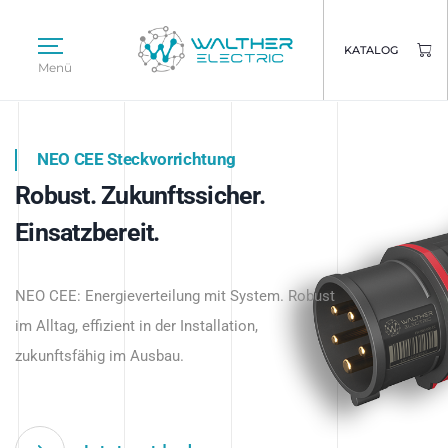
KATALOG
Menü
NEO CEE Steckvorrichtung
NEO ISY System
Robust. Zukunftssicher.
Intelligenz trifft Energie.
WALTHER ELECTRIC
Einsatzbereit.
Intelligente Stromverteilung
Das innovative Stecksystem für industrielle
beginnt hier.
NEO CEE: Energieverteilung mit System. Robust
Anwendungen – robust, IP-geschützt und
im Alltag, effizient in der Installation,
zukunftsfähig.
zukunftsfähig im Ausbau.
Jetzt entdecken
Jetzt entdecken