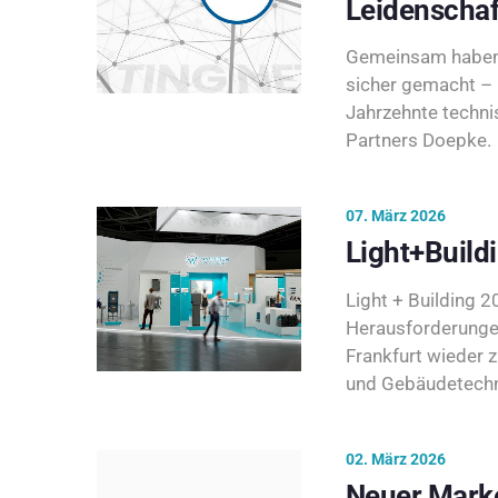
Leidenschaf
Gemeinsam haben 
sicher gemacht – 
Jahrzehnte techni
Partners Doepke.
07. März 2026
Light+Build
Light + Building 20
Herausforderunge
Frankfurt wieder 
und Gebäudetechni
02. März 2026
Neuer Marke