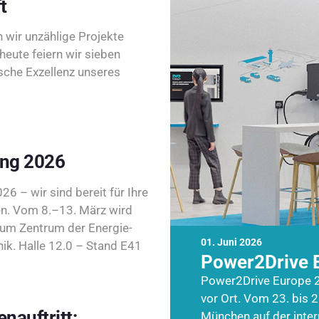
t
wir unzählige Projekte
heute feiern wir sieben
sche Exzellenz unseres
ing 2026
26 – wir sind bereit für Ihre
n. Vom 8.–13. März wird
zum Zentrum der Energie-
01. Juni 2026
k. Halle 12.0 – Stand E41
Power2Drive 
Power2Drive Europe 2
vor Ort. Vom 23. bis 2
nauftritt:
München auf der inte