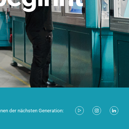
stem für industrielle Anwendungen –
d zukunftsfähig.
ecken
onen der nächsten Generation: