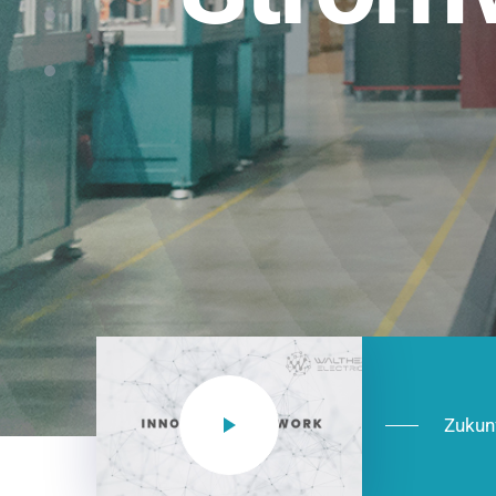
Einsatzberei
NEO CEE: Energieverteilung mit System.
effizient in der Installation, zukunftsfäh
Jetzt entdecken
Zukun