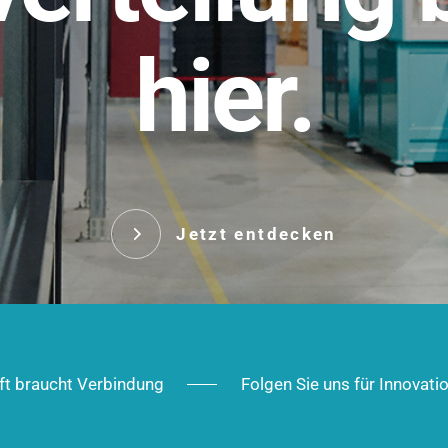
t.
hier.
Das innovative Stecksy
robust, IP-geschützt un
 Robust im Alltag,
ig im Ausbau.
Jetzt entd
Jetzt entdecken
ft braucht Verbindung
Folgen Sie uns für Innovati