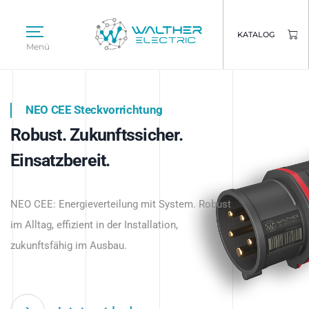
KATALOG
Menü
NEO CEE Steckvorrichtung
NEO ISY System
Robust. Zukunftssicher.
Intelligenz trifft Energie.
WALTHER ELECTRIC
Einsatzbereit.
Intelligente Stromverteilung
Das innovative Stecksystem für industrielle
beginnt hier.
NEO CEE: Energieverteilung mit System. Robust
Anwendungen – robust, IP-geschützt und
im Alltag, effizient in der Installation,
zukunftsfähig.
zukunftsfähig im Ausbau.
Jetzt entdecken
Jetzt entdecken