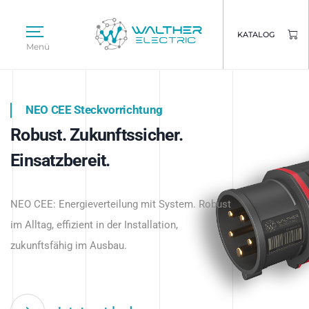
KATALOG
Menü
NEO CEE Steckvorrichtung
NEO ISY System
Robust. Zukunftssicher.
Intelligenz trifft Energie.
WALTHER ELECTRIC
Einsatzbereit.
Intelligente Stromverteilung
Das innovative Stecksystem für industrielle
beginnt hier.
NEO CEE: Energieverteilung mit System. Robust
Anwendungen – robust, IP-geschützt und
im Alltag, effizient in der Installation,
zukunftsfähig.
zukunftsfähig im Ausbau.
Jetzt entdecken
Jetzt entdecken