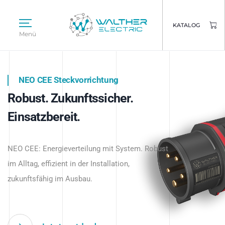
KATALOG
Menü
NEO CEE Steckvorrichtung
NEO ISY System
Robust. Zukunftssicher.
Intelligenz trifft Energie.
WALTHER ELECTRIC
Einsatzbereit.
Intelligente Stromverteilung
Das innovative Stecksystem für industrielle
beginnt hier.
NEO CEE: Energieverteilung mit System. Robust
Anwendungen – robust, IP-geschützt und
im Alltag, effizient in der Installation,
zukunftsfähig.
zukunftsfähig im Ausbau.
Jetzt entdecken
Jetzt entdecken