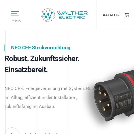
KATALOG
Menü
NEO CEE Steckvorrichtung
NEO ISY System
Robust. Zukunftssicher.
Intelligenz trifft Energie.
WALTHER ELECTRIC
Einsatzbereit.
Intelligente Stromverteilung
Das innovative Stecksystem für industrielle
beginnt hier.
NEO CEE: Energieverteilung mit System. Robust
Anwendungen – robust, IP-geschützt und
im Alltag, effizient in der Installation,
zukunftsfähig.
zukunftsfähig im Ausbau.
Jetzt entdecken
Jetzt entdecken