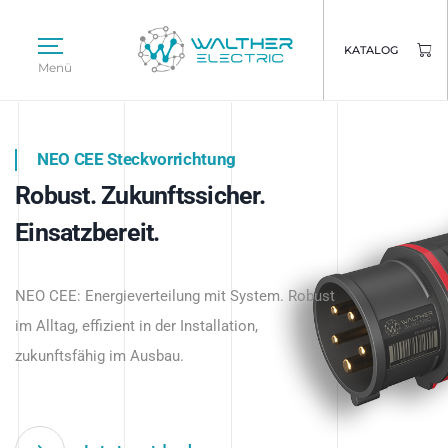
KATALOG
Menü
NEO CEE Steckvorrichtung
NEO ISY System
Robust. Zukunftssicher.
Intelligenz trifft Energie.
WALTHER ELECTRIC
Einsatzbereit.
Intelligente Stromverteilung
Das innovative Stecksystem für industrielle
beginnt hier.
NEO CEE: Energieverteilung mit System. Robust
Anwendungen – robust, IP-geschützt und
im Alltag, effizient in der Installation,
zukunftsfähig.
zukunftsfähig im Ausbau.
Jetzt entdecken
Jetzt entdecken