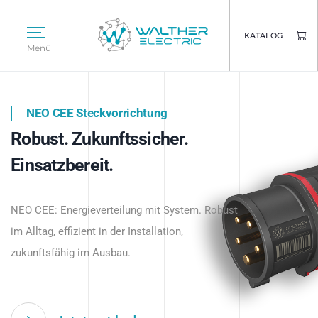
KATALOG
Menü
NEO CEE Steckvorrichtung
NEO ISY System
Robust. Zukunftssicher.
Intelligenz trifft Energie.
WALTHER ELECTRIC
Einsatzbereit.
Intelligente Stromverteilung
Das innovative Stecksystem für industrielle
beginnt hier.
NEO CEE: Energieverteilung mit System. Robust
Anwendungen – robust, IP-geschützt und
im Alltag, effizient in der Installation,
zukunftsfähig.
zukunftsfähig im Ausbau.
Jetzt entdecken
Jetzt entdecken