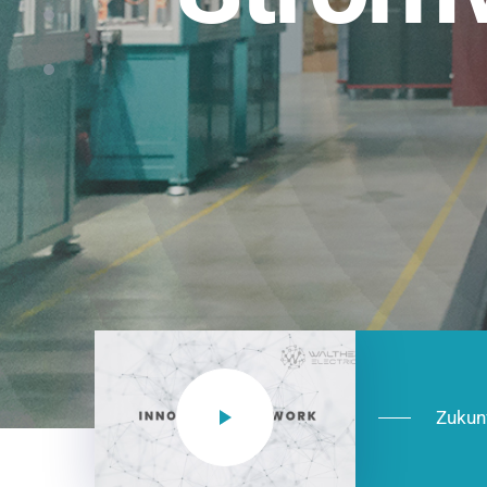
Einsatzberei
NEO CEE: Energieverteilung mit System.
effizient in der Installation, zukunftsfäh
Jetzt entdecken
Zukun