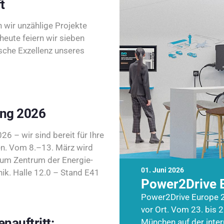
t
wir unzählige Projekte
heute feiern wir sieben
sche Exzellenz unseres
ing 2026
26 – wir sind bereit für Ihre
n. Vom 8.–13. März wird
zum Zentrum der Energie-
01. Juni 2026
k. Halle 12.0 – Stand E41
Power2Drive 
Power2Drive Europe 2
vor Ort. Vom 23. bis 2
nauftritt:
München auf der inte