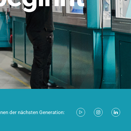
stem für industrielle Anwendungen –
d zukunftsfähig.
ecken
onen der nächsten Generation: