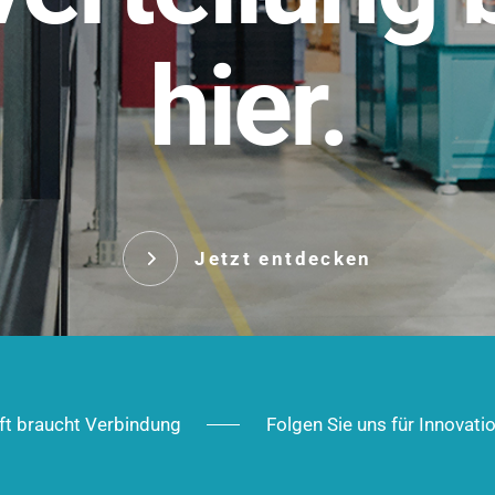
t.
hier.
Das innovative Stecksy
robust, IP-geschützt un
 Robust im Alltag,
ig im Ausbau.
Jetzt entd
Jetzt entdecken
ft braucht Verbindung
Folgen Sie uns für Innovati