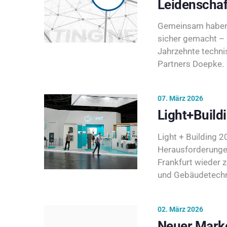
Leidenschaf
Gemeinsam haben 
sicher gemacht – 
Jahrzehnte techni
Partners Doepke.
07. März 2026
Light+Build
Light + Building 20
Herausforderunge
Frankfurt wieder 
und Gebäudetechni
02. März 2026
Neuer Marke