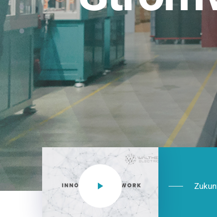
Einsatzberei
NEO CEE: Energieverteilung mit System.
effizient in der Installation, zukunftsfäh
Jetzt entdecken
Zukun