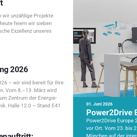
t
wir unzählige Projekte
heute feiern wir sieben
sche Exzellenz unseres
ing 2026
26 – wir sind bereit für Ihre
n. Vom 8.–13. März wird
zum Zentrum der Energie-
01. Juni 2026
k. Halle 12.0 – Stand E41
Power2Drive 
Power2Drive Europe 2
vor Ort. Vom 23. bis 2
nauftritt:
München auf der inte