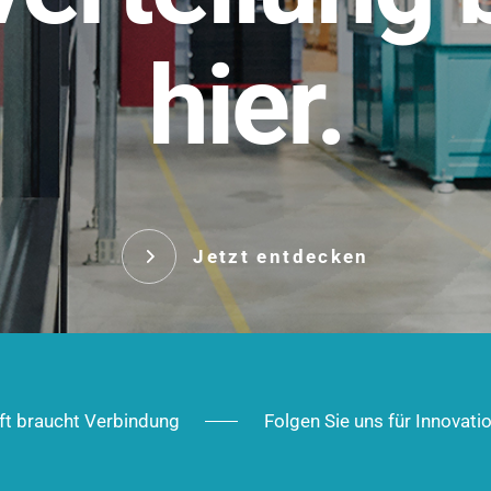
t.
hier.
Das innovative Stecksy
robust, IP-geschützt un
 Robust im Alltag,
ig im Ausbau.
Jetzt entd
Jetzt entdecken
ft braucht Verbindung
Folgen Sie uns für Innovati