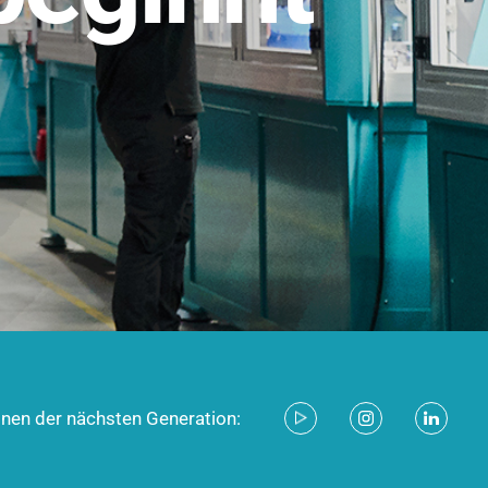
stem für industrielle Anwendungen –
d zukunftsfähig.
ecken
onen der nächsten Generation: