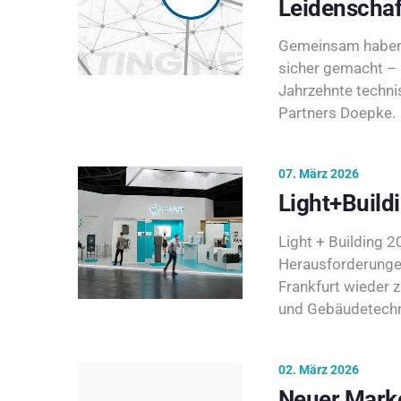
Leidenschaf
Gemeinsam haben 
sicher gemacht – 
Jahrzehnte techni
Partners Doepke.
07. März 2026
Light+Build
Light + Building 20
Herausforderunge
Frankfurt wieder 
und Gebäudetechni
02. März 2026
Neuer Marke