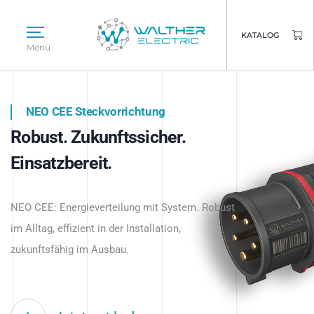
KATALOG
Menü
NEO CEE Steckvorrichtung
NEO ISY System
Robust. Zukunftssicher.
Intelligenz trifft Energie.
WALTHER ELECTRIC
Einsatzbereit.
Intelligente Stromverteilung
Das innovative Stecksystem für industrielle
beginnt hier.
NEO CEE: Energieverteilung mit System. Robust
Anwendungen – robust, IP-geschützt und
im Alltag, effizient in der Installation,
zukunftsfähig.
zukunftsfähig im Ausbau.
Jetzt entdecken
Jetzt entdecken