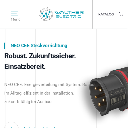
KATALOG
Menü
NEO CEE Steckvorrichtung
NEO ISY System
Robust. Zukunftssicher.
Intelligenz trifft Energie.
WALTHER ELECTRIC
Einsatzbereit.
Intelligente Stromverteilung
Das innovative Stecksystem für industrielle
beginnt hier.
NEO CEE: Energieverteilung mit System. Robust
Anwendungen – robust, IP-geschützt und
im Alltag, effizient in der Installation,
zukunftsfähig.
zukunftsfähig im Ausbau.
Jetzt entdecken
Jetzt entdecken