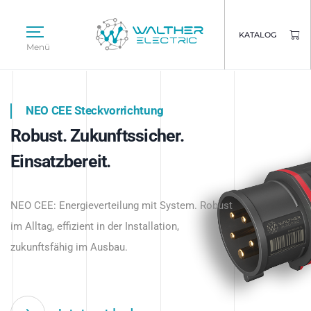
KATALOG
Menü
NEO CEE Steckvorrichtung
NEO ISY System
Robust. Zukunftssicher.
Intelligenz trifft Energie.
WALTHER ELECTRIC
Einsatzbereit.
Intelligente Stromverteilung
Das innovative Stecksystem für industrielle
beginnt hier.
NEO CEE: Energieverteilung mit System. Robust
Anwendungen – robust, IP-geschützt und
im Alltag, effizient in der Installation,
zukunftsfähig.
zukunftsfähig im Ausbau.
Jetzt entdecken
Jetzt entdecken