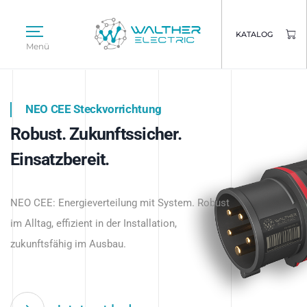
KATALOG
Menü
NEO CEE Steckvorrichtung
NEO ISY System
Robust. Zukunftssicher.
Intelligenz trifft Energie.
WALTHER ELECTRIC
Einsatzbereit.
Intelligente Stromverteilung
Das innovative Stecksystem für industrielle
beginnt hier.
NEO CEE: Energieverteilung mit System. Robust
Anwendungen – robust, IP-geschützt und
im Alltag, effizient in der Installation,
zukunftsfähig.
zukunftsfähig im Ausbau.
Jetzt entdecken
Jetzt entdecken