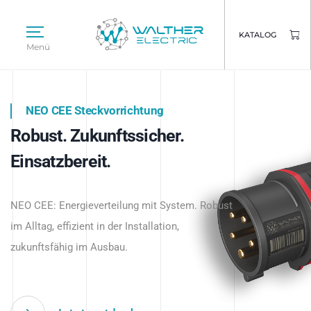
KATALOG
Menü
NEO CEE Steckvorrichtung
NEO ISY System
Robust. Zukunftssicher.
Intelligenz trifft Energie.
WALTHER ELECTRIC
Einsatzbereit.
Intelligente Stromverteilung
Das innovative Stecksystem für industrielle
beginnt hier.
NEO CEE: Energieverteilung mit System. Robust
Anwendungen – robust, IP-geschützt und
im Alltag, effizient in der Installation,
zukunftsfähig.
zukunftsfähig im Ausbau.
Jetzt entdecken
Jetzt entdecken