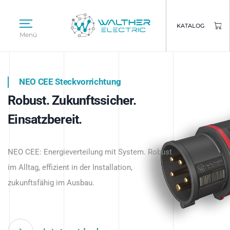
KATALOG
Menü
NEO CEE Steckvorrichtung
NEO ISY System
Robust. Zukunftssicher.
Intelligenz trifft Energie.
WALTHER ELECTRIC
Einsatzbereit.
Intelligente Stromverteilung
Das innovative Stecksystem für industrielle
beginnt hier.
NEO CEE: Energieverteilung mit System. Robust
Anwendungen – robust, IP-geschützt und
im Alltag, effizient in der Installation,
zukunftsfähig.
zukunftsfähig im Ausbau.
Jetzt entdecken
Jetzt entdecken