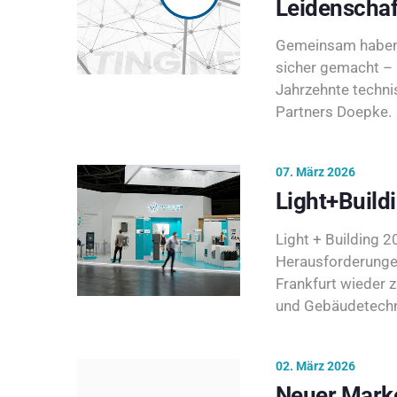
Leidenschaf
Gemeinsam haben 
sicher gemacht – 
Jahrzehnte techni
Partners Doepke.
07. März 2026
Light+Build
Light + Building 20
Herausforderunge
Frankfurt wieder 
und Gebäudetechni
02. März 2026
Neuer Marke