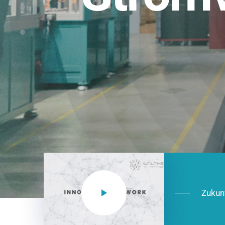
Einsatzberei
NEO CEE: Energieverteilung mit System.
effizient in der Installation, zukunftsfäh
Jetzt entdecken
Zukun