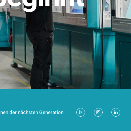
stem für industrielle Anwendungen –
d zukunftsfähig.
ecken
onen der nächsten Generation: