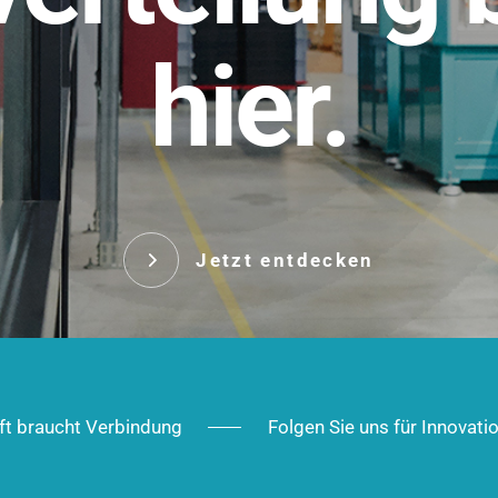
t.
hier.
Das innovative Stecksy
robust, IP-geschützt un
 Robust im Alltag,
ig im Ausbau.
Jetzt entd
Jetzt entdecken
ft braucht Verbindung
Folgen Sie uns für Innovati