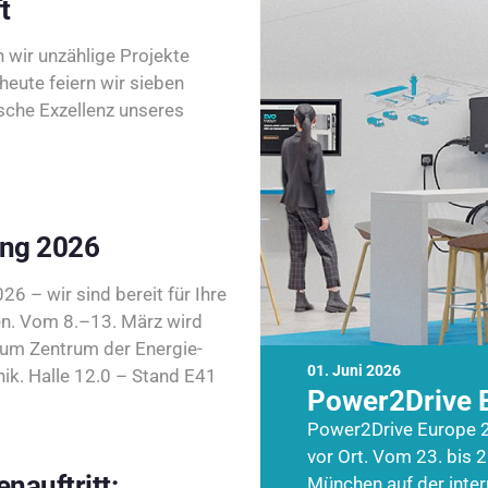
t
wir unzählige Projekte
heute feiern wir sieben
sche Exzellenz unseres
ing 2026
26 – wir sind bereit für Ihre
n. Vom 8.–13. März wird
zum Zentrum der Energie-
01. Juni 2026
k. Halle 12.0 – Stand E41
Power2Drive 
Power2Drive Europe 2
vor Ort. Vom 23. bis 2
nauftritt:
München auf der inte