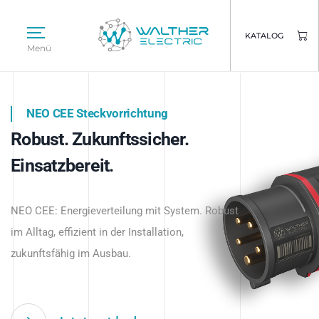
KATALOG
Menü
NEO CEE Steckvorrichtung
NEO ISY System
Robust. Zukunftssicher.
Intelligenz trifft Energie.
WALTHER ELECTRIC
Einsatzbereit.
Intelligente Stromverteilung
Das innovative Stecksystem für industrielle
beginnt hier.
NEO CEE: Energieverteilung mit System. Robust
Anwendungen – robust, IP-geschützt und
im Alltag, effizient in der Installation,
zukunftsfähig.
zukunftsfähig im Ausbau.
Jetzt entdecken
Jetzt entdecken