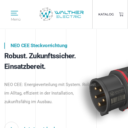
KATALOG
Menü
NEO CEE Steckvorrichtung
NEO ISY System
Robust. Zukunftssicher.
Intelligenz trifft Energie.
WALTHER ELECTRIC
Einsatzbereit.
Intelligente Stromverteilung
Das innovative Stecksystem für industrielle
beginnt hier.
NEO CEE: Energieverteilung mit System. Robust
Anwendungen – robust, IP-geschützt und
im Alltag, effizient in der Installation,
zukunftsfähig.
zukunftsfähig im Ausbau.
Jetzt entdecken
Jetzt entdecken