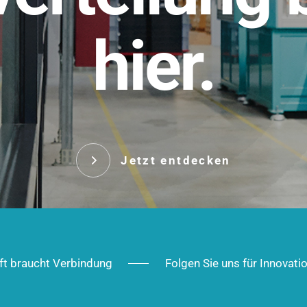
t.
hier.
Das innovative Stecksy
robust, IP-geschützt un
 Robust im Alltag,
ig im Ausbau.
Jetzt entd
Jetzt entdecken
ft braucht Verbindung
Folgen Sie uns für Innovati