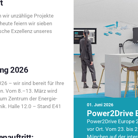
t
wir unzählige Projekte
heute feiern wir sieben
sche Exzellenz unseres
ing 2026
26 – wir sind bereit für Ihre
n. Vom 8.–13. März wird
zum Zentrum der Energie-
01. Juni 2026
k. Halle 12.0 – Stand E41
Power2Drive 
Power2Drive Europe 2
vor Ort. Vom 23. bis 2
nauftritt:
München auf der inte