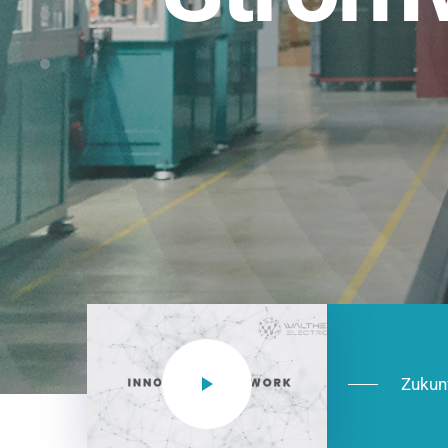
Einsatzberei
NEO CEE: Energieverteilung mit System.
effizient in der Installation, zukunftsfäh
Jetzt entdecken
Zukun