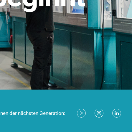
stem für industrielle Anwendungen –
d zukunftsfähig.
ecken
onen der nächsten Generation: