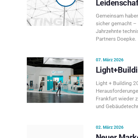
Leidenschaf
Gemeinsam haben 
sicher gemacht – 
Jahrzehnte techni
Partners Doepke.
07. März 2026
Light+Build
Light + Building 20
Herausforderunge
Frankfurt wieder 
und Gebäudetechni
02. März 2026
Neuer Marke