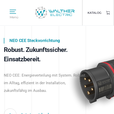
KATALOG
Menü
NEO CEE Steckvorrichtung
NEO ISY System
Robust. Zukunftssicher.
Intelligenz trifft Energie.
WALTHER ELECTRIC
Einsatzbereit.
Intelligente Stromverteilung
Das innovative Stecksystem für industrielle
beginnt hier.
NEO CEE: Energieverteilung mit System. Robust
Anwendungen – robust, IP-geschützt und
im Alltag, effizient in der Installation,
zukunftsfähig.
zukunftsfähig im Ausbau.
Jetzt entdecken
Jetzt entdecken