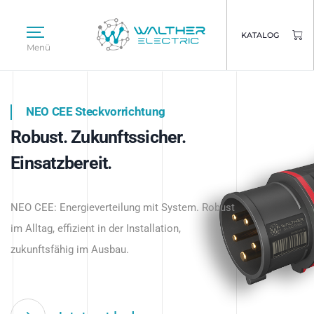
KATALOG
Menü
NEO CEE Steckvorrichtung
NEO ISY System
Robust. Zukunftssicher.
Intelligenz trifft Energie.
WALTHER ELECTRIC
Einsatzbereit.
Intelligente Stromverteilung
Das innovative Stecksystem für industrielle
beginnt hier.
NEO CEE: Energieverteilung mit System. Robust
Anwendungen – robust, IP-geschützt und
im Alltag, effizient in der Installation,
zukunftsfähig.
zukunftsfähig im Ausbau.
Jetzt entdecken
Jetzt entdecken