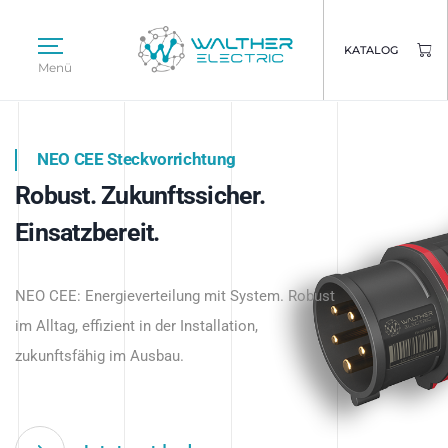
KATALOG
Menü
NEO CEE Steckvorrichtung
NEO ISY System
Robust. Zukunftssicher.
Intelligenz trifft Energie.
WALTHER ELECTRIC
Einsatzbereit.
Intelligente Stromverteilung
Das innovative Stecksystem für industrielle
beginnt hier.
NEO CEE: Energieverteilung mit System. Robust
Anwendungen – robust, IP-geschützt und
im Alltag, effizient in der Installation,
zukunftsfähig.
zukunftsfähig im Ausbau.
Jetzt entdecken
Jetzt entdecken