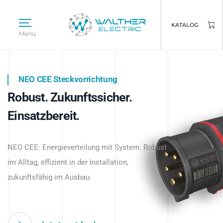
KATALOG
Menü
NEO CEE Steckvorrichtung
NEO ISY System
Robust. Zukunftssicher.
Intelligenz trifft Energie.
WALTHER ELECTRIC
Einsatzbereit.
Intelligente Stromverteilung
Das innovative Stecksystem für industrielle
beginnt hier.
NEO CEE: Energieverteilung mit System. Robust
Anwendungen – robust, IP-geschützt und
im Alltag, effizient in der Installation,
zukunftsfähig.
zukunftsfähig im Ausbau.
Jetzt entdecken
Jetzt entdecken