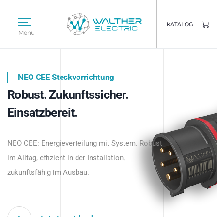
KATALOG
Menü
NEO CEE Steckvorrichtung
NEO ISY System
Robust. Zukunftssicher.
Intelligenz trifft Energie.
WALTHER ELECTRIC
Einsatzbereit.
Intelligente Stromverteilung
Das innovative Stecksystem für industrielle
beginnt hier.
NEO CEE: Energieverteilung mit System. Robust
Anwendungen – robust, IP-geschützt und
im Alltag, effizient in der Installation,
zukunftsfähig.
zukunftsfähig im Ausbau.
Jetzt entdecken
Jetzt entdecken