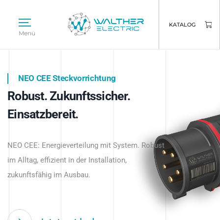
KATALOG
Menü
NEO CEE Steckvorrichtung
NEO ISY System
Robust. Zukunftssicher.
Intelligenz trifft Energie.
WALTHER ELECTRIC
Einsatzbereit.
Intelligente Stromverteilung
Das innovative Stecksystem für industrielle
beginnt hier.
NEO CEE: Energieverteilung mit System. Robust
Anwendungen – robust, IP-geschützt und
im Alltag, effizient in der Installation,
zukunftsfähig.
zukunftsfähig im Ausbau.
Jetzt entdecken
Jetzt entdecken