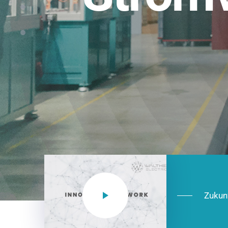
Einsatzberei
NEO CEE: Energieverteilung mit System.
effizient in der Installation, zukunftsfäh
Jetzt entdecken
Zukun