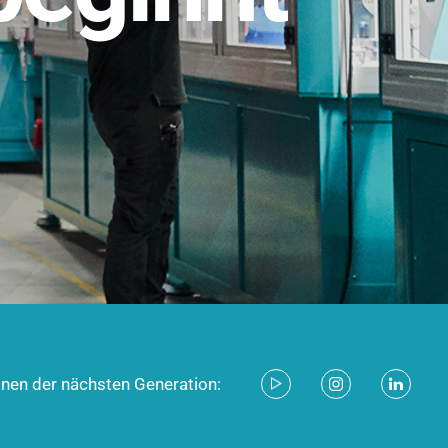
stem für industrielle Anwendungen –
d zukunftsfähig.
ecken
onen der nächsten Generation: