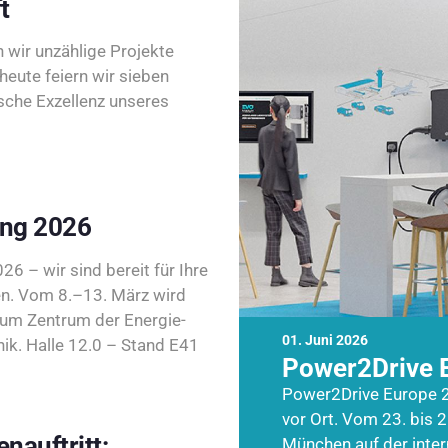
t
wir unzählige Projekte
heute feiern wir sieben
sche Exzellenz unseres
ing 2026
26 – wir sind bereit für Ihre
n. Vom 8.–13. März wird
zum Zentrum der Energie-
01. Juni 2026
k. Halle 12.0 – Stand E41
Power2Drive 
Power2Drive Europe 2
vor Ort. Vom 23. bis 2
nauftritt:
München auf der inte