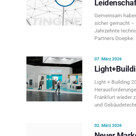
Leidenschaf
Gemeinsam haben 
sicher gemacht – 
Jahrzehnte techni
Partners Doepke.
07. März 2026
Light+Build
Light + Building 20
Herausforderunge
Frankfurt wieder 
und Gebäudetechni
02. März 2026
Neuer Marke