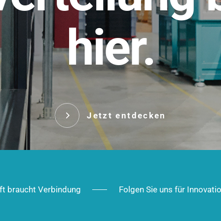
t.
hier.
Das innovative Stecksy
robust, IP-geschützt un
 Robust im Alltag,
ig im Ausbau.
Jetzt entd
Jetzt entdecken
ft braucht Verbindung
Folgen Sie uns für Innovati