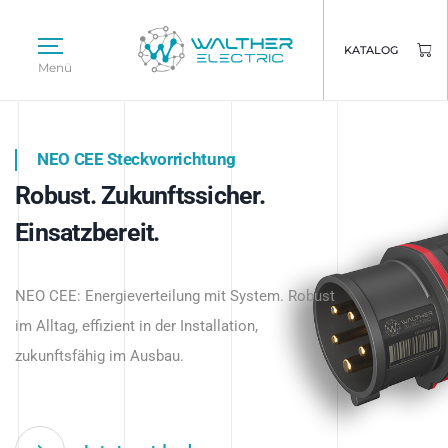
KATALOG
Menü
NEO CEE Steckvorrichtung
NEO ISY System
Robust. Zukunftssicher.
Intelligenz trifft Energie.
WALTHER ELECTRIC
Einsatzbereit.
Intelligente Stromverteilung
Das innovative Stecksystem für industrielle
beginnt hier.
NEO CEE: Energieverteilung mit System. Robust
Anwendungen – robust, IP-geschützt und
im Alltag, effizient in der Installation,
zukunftsfähig.
zukunftsfähig im Ausbau.
Jetzt entdecken
Jetzt entdecken