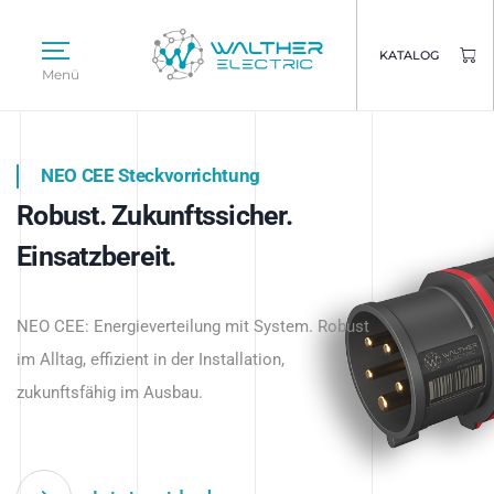
KATALOG
Menü
NEO CEE Steckvorrichtung
NEO ISY System
Robust. Zukunftssicher.
Intelligenz trifft Energie.
WALTHER ELECTRIC
Einsatzbereit.
Intelligente Stromverteilung
Das innovative Stecksystem für industrielle
beginnt hier.
NEO CEE: Energieverteilung mit System. Robust
Anwendungen – robust, IP-geschützt und
im Alltag, effizient in der Installation,
zukunftsfähig.
zukunftsfähig im Ausbau.
Jetzt entdecken
Jetzt entdecken