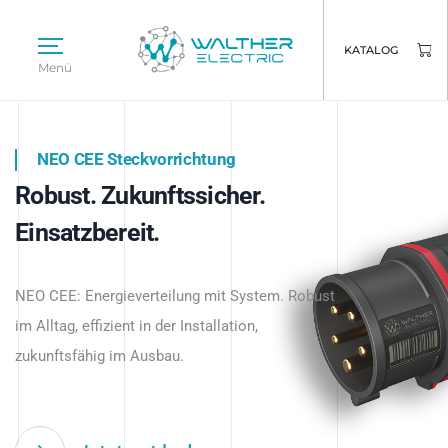
KATALOG
Menü
NEO CEE Steckvorrichtung
NEO ISY System
Robust. Zukunftssicher.
Intelligenz trifft Energie.
WALTHER ELECTRIC
Einsatzbereit.
Intelligente Stromverteilung
Das innovative Stecksystem für industrielle
beginnt hier.
NEO CEE: Energieverteilung mit System. Robust
Anwendungen – robust, IP-geschützt und
im Alltag, effizient in der Installation,
zukunftsfähig.
zukunftsfähig im Ausbau.
Jetzt entdecken
Jetzt entdecken