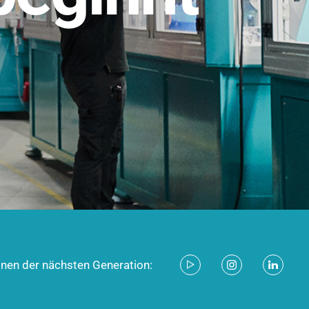
stem für industrielle Anwendungen –
d zukunftsfähig.
ecken
onen der nächsten Generation: