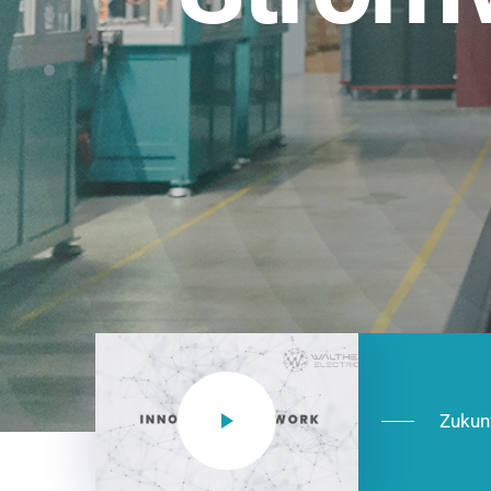
Einsatzberei
NEO CEE: Energieverteilung mit System.
effizient in der Installation, zukunftsfäh
Jetzt entdecken
Zukun