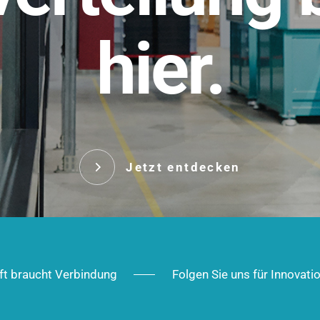
t.
hier.
Das innovative Stecksy
robust, IP-geschützt un
 Robust im Alltag,
ig im Ausbau.
Jetzt entd
Jetzt entdecken
ft braucht Verbindung
Folgen Sie uns für Innovati