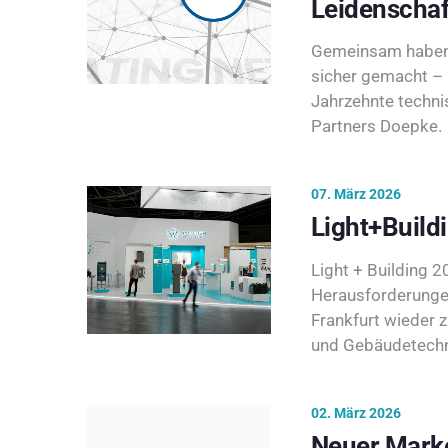
Leidenschaf
Gemeinsam haben 
sicher gemacht – 
Jahrzehnte techni
Partners Doepke.
07. März 2026
Light+Build
Light + Building 20
Herausforderunge
Frankfurt wieder 
und Gebäudetechni
02. März 2026
Neuer Marke