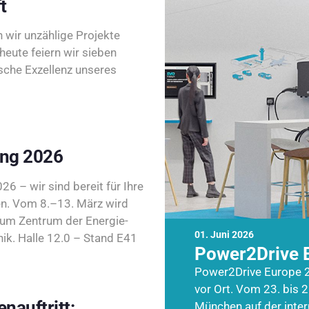
t
wir unzählige Projekte
heute feiern wir sieben
sche Exzellenz unseres
ing 2026
26 – wir sind bereit für Ihre
n. Vom 8.–13. März wird
zum Zentrum der Energie-
01. Juni 2026
k. Halle 12.0 – Stand E41
Power2Drive 
Power2Drive Europe 2
vor Ort. Vom 23. bis 2
nauftritt:
München auf der inte