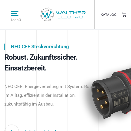
KATALOG
Menü
NEO CEE Steckvorrichtung
NEO ISY System
Robust. Zukunftssicher.
Intelligenz trifft Energie.
WALTHER ELECTRIC
Einsatzbereit.
Intelligente Stromverteilung
Das innovative Stecksystem für industrielle
beginnt hier.
NEO CEE: Energieverteilung mit System. Robust
Anwendungen – robust, IP-geschützt und
im Alltag, effizient in der Installation,
zukunftsfähig.
zukunftsfähig im Ausbau.
Jetzt entdecken
Jetzt entdecken