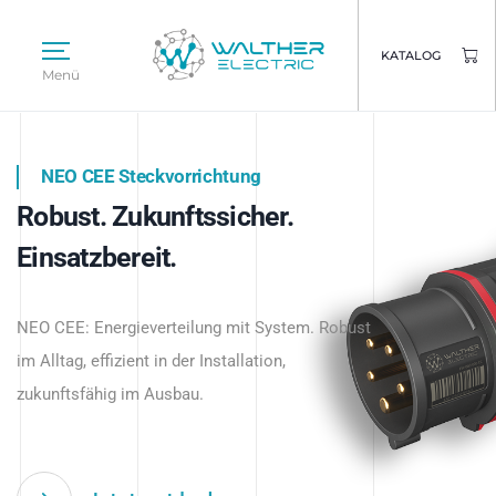
KATALOG
Menü
NEO CEE Steckvorrichtung
NEO ISY System
Robust. Zukunftssicher.
Intelligenz trifft Energie.
WALTHER ELECTRIC
Einsatzbereit.
Intelligente Stromverteilung
Das innovative Stecksystem für industrielle
beginnt hier.
NEO CEE: Energieverteilung mit System. Robust
Anwendungen – robust, IP-geschützt und
im Alltag, effizient in der Installation,
zukunftsfähig.
zukunftsfähig im Ausbau.
Jetzt entdecken
Jetzt entdecken