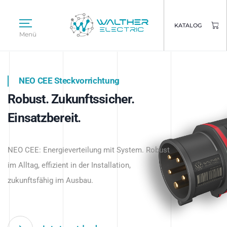
KATALOG
Menü
NEO CEE Steckvorrichtung
NEO ISY System
Robust. Zukunftssicher.
Intelligenz trifft Energie.
WALTHER ELECTRIC
Einsatzbereit.
Intelligente Stromverteilung
Das innovative Stecksystem für industrielle
beginnt hier.
NEO CEE: Energieverteilung mit System. Robust
Anwendungen – robust, IP-geschützt und
im Alltag, effizient in der Installation,
zukunftsfähig.
zukunftsfähig im Ausbau.
Jetzt entdecken
Jetzt entdecken