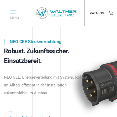
KATALOG
Menü
NEO CEE Steckvorrichtung
NEO ISY System
Robust. Zukunftssicher.
Intelligenz trifft Energie.
WALTHER ELECTRIC
Einsatzbereit.
Intelligente Stromverteilung
Das innovative Stecksystem für industrielle
beginnt hier.
NEO CEE: Energieverteilung mit System. Robust
Anwendungen – robust, IP-geschützt und
im Alltag, effizient in der Installation,
zukunftsfähig.
zukunftsfähig im Ausbau.
Jetzt entdecken
Jetzt entdecken