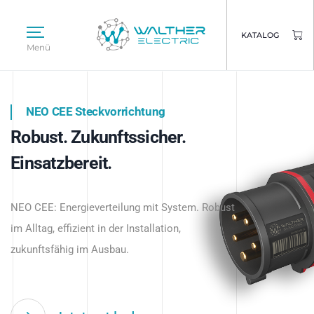
KATALOG
Menü
NEO CEE Steckvorrichtung
NEO ISY System
Robust. Zukunftssicher.
Intelligenz trifft Energie.
WALTHER ELECTRIC
Einsatzbereit.
Intelligente Stromverteilung
Das innovative Stecksystem für industrielle
beginnt hier.
NEO CEE: Energieverteilung mit System. Robust
Anwendungen – robust, IP-geschützt und
im Alltag, effizient in der Installation,
zukunftsfähig.
zukunftsfähig im Ausbau.
Jetzt entdecken
Jetzt entdecken