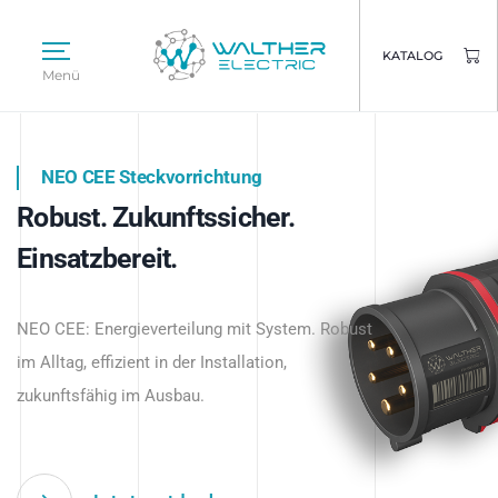
KATALOG
Menü
NEO CEE Steckvorrichtung
NEO ISY System
Robust. Zukunftssicher.
Intelligenz trifft Energie.
WALTHER ELECTRIC
Einsatzbereit.
Intelligente Stromverteilung
Das innovative Stecksystem für industrielle
beginnt hier.
NEO CEE: Energieverteilung mit System. Robust
Anwendungen – robust, IP-geschützt und
im Alltag, effizient in der Installation,
zukunftsfähig.
zukunftsfähig im Ausbau.
Jetzt entdecken
Jetzt entdecken